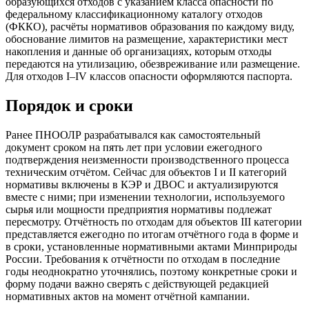
образующихся отходов с указанием класса опасности по
федеральному классификационному каталогу отходов
(ФККО), расчёты нормативов образования по каждому виду,
обоснование лимитов на размещение, характеристики мест
накопления и данные об организациях, которым отходы
передаются на утилизацию, обезвреживание или размещение.
Для отходов I–IV классов опасности оформляются паспорта.
Порядок и сроки
Ранее ПНООЛР разрабатывался как самостоятельный
документ сроком на пять лет при условии ежегодного
подтверждения неизменности производственного процесса
техническим отчётом. Сейчас для объектов I и II категорий
нормативы включены в КЭР и ДВОС и актуализируются
вместе с ними; при изменении технологии, используемого
сырья или мощности предприятия нормативы подлежат
пересмотру. Отчётность по отходам для объектов III категории
представляется ежегодно по итогам отчётного года в форме и
в сроки, установленные нормативными актами Минприроды
России. Требования к отчётности по отходам в последние
годы неоднократно уточнялись, поэтому конкретные сроки и
форму подачи важно сверять с действующей редакцией
нормативных актов на момент отчётной кампании.