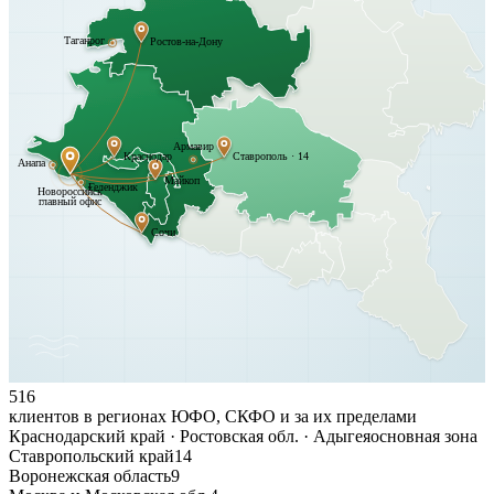
Таганрог
Ростов-на-Дону
Армавир
Краснодар
Ставрополь · 14
Анапа
Майкоп
Геленджик
Новороссийск
главный офис
Сочи
516
клиентов в регионах ЮФО, СКФО и за их пределами
Краснодарский край · Ростовская обл. · Адыгея
основная зона
Ставропольский край
14
Воронежская область
9