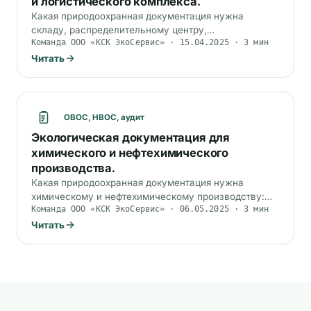
и логистического комплекса.
Какая природоохранная документация нужна
складу, распределительному центру,
Команда ООО «КСК ЭкоСервис» · 15.04.2025 · 3 мин
логистическому комплексу: учёт НВОС, отходы,
выбросы от автотранспорта и ДЭС.
Читать
ОВОС, НВОС, аудит
Экологическая документация для
химического и нефтехимического
производства.
Какая природоохранная документация нужна
химическому и нефтехимическому производству:
Команда ООО «КСК ЭкоСервис» · 06.05.2025 · 3 мин
КЭР для I категории, нормирование выбросов и
сбросов, опасные отходы, СЗЗ.
Читать