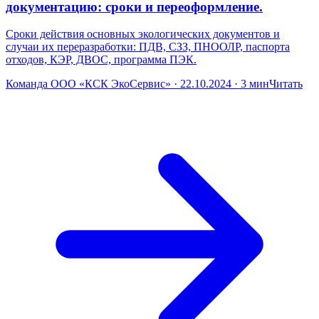
документацию: сроки и переоформление.
Сроки действия основных экологических документов и
случаи их переразработки: ПДВ, СЗЗ, ПНООЛР, паспорта
отходов, КЭР, ДВОС, программа ПЭК.
Команда ООО «КСК ЭкоСервис» · 22.10.2024 · 3 мин
Читать