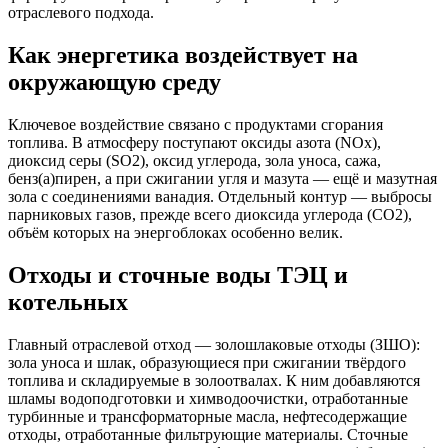
отраслевого подхода.
Как энергетика воздействует на
окружающую среду
Ключевое воздействие связано с продуктами сгорания
топлива. В атмосферу поступают оксиды азота (NOx),
диоксид серы (SO2), оксид углерода, зола уноса, сажа,
бенз(а)пирен, а при сжигании угля и мазута — ещё и мазутная
зола с соединениями ванадия. Отдельный контур — выбросы
парниковых газов, прежде всего диоксида углерода (CO2),
объём которых на энергоблоках особенно велик.
Отходы и сточные воды ТЭЦ и
котельных
Главный отраслевой отход — золошлаковые отходы (ЗШО):
зола уноса и шлак, образующиеся при сжигании твёрдого
топлива и складируемые в золоотвалах. К ним добавляются
шламы водоподготовки и химводоочистки, отработанные
турбинные и трансформаторные масла, нефтесодержащие
отходы, отработанные фильтрующие материалы. Сточные