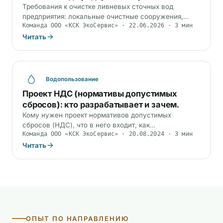
Требования к очистке ливневых сточных вод
предприятия: локальные очистные сооружения,
Команда ООО «КСК ЭкоСервис» · 22.06.2026 · 3 мин
нормативы сброса (НДС), программа наблюдений и
ответственность по КоАП РФ.
Читать
Водопользование
Проект НДС (нормативы допустимых
сбросов): кто разрабатывает и зачем.
Кому нужен проект нормативов допустимых
сбросов (НДС), что в него входит, как
Команда ООО «КСК ЭкоСервис» · 20.08.2024 · 3 мин
рассчитывается и согласовывается. Сброс сточных
вод в водные…
Читать
ОПЫТ ПО НАПРАВЛЕНИЮ