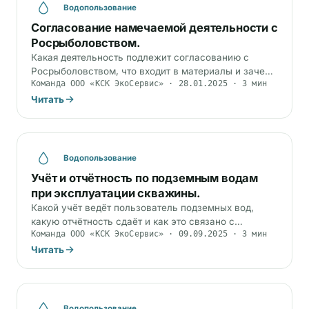
Водопользование
Согласование намечаемой деятельности с
Росрыболовством.
Какая деятельность подлежит согласованию с
Росрыболовством, что входит в материалы и зачем
Команда ООО «КСК ЭкоСервис» · 28.01.2025 · 3 мин
нужно заключение о воздействии на водные
биоресурсы.
Читать
Водопользование
Учёт и отчётность по подземным водам
при эксплуатации скважины.
Какой учёт ведёт пользователь подземных вод,
какую отчётность сдаёт и как это связано с
Команда ООО «КСК ЭкоСервис» · 09.09.2025 · 3 мин
лицензией на недра и мониторингом.
Читать
Водопользование