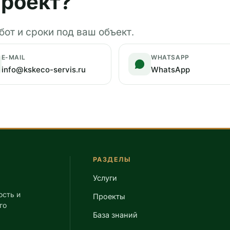
роект?
от и сроки под ваш объект.
E-MAIL
WHATSAPP
info@kskeco-servis.ru
WhatsApp
РАЗДЕЛЫ
Услуги
ость и
Проекты
го
База знаний