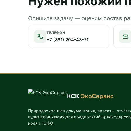
Нужен похожий п
Опишите задачу — оценим состав раб
ТЕЛЕФОН
+7 (861) 204-43-21
КСК
ЭкоСервис
Природоохранная документация, проекты, отчётн
аудит «под ключ» для предприятий Краснодарско
края и ЮФО.