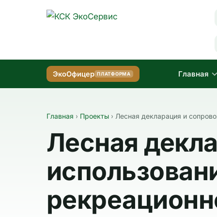
Главная
ЭкоОфицер
ПЛАТФОРМА
Главная
›
Проекты
›
Лесная декларация и сопрово
Лесная декл
использовани
рекреационно