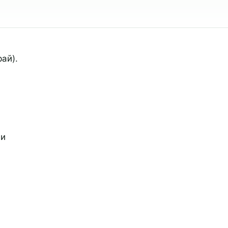
ай).
 и