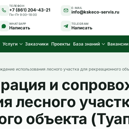
ТЕЛЕФОН
E-MAIL
+7 (861) 204-43-21
info@kskeco-servis.ru
Пн–Пт 9:00–18:00
WHATSAPP
TELEGRAM
Написать
Написать
Услуги
Заказчики
Проекты
База знаний
Вакансии
ждение использования лесного участка для рекреационного объе
арация и сопров
я лесного участк
го объекта (Туап