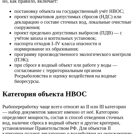
но, как правило, включает:
постановку объекта на государственный учёт НВОС;
проект нормативов допустимых сбросов (НДС) или
декларацию о составе сточных вод, локальные очистные
сооружения;
проект предельно допустимых выбросов (ПДВ) — с
учётом запаха и коптильных установок;
паспорта отходов I–IV класса опасности и
нормирование их образования;
программу производственного экологического контроля
(ПЭК);
при сбросе в водный объект или работе у воды —
согласование с территориальным органом
Росрыболовства и оценку воздействия на водные
биоресурсы.
Категория объекта НВОС
Рыбопереработку чаще всего относят ко II или III категории
— набор документов зависит именно от неё. Категорию
определяют мощность, состав и способ отведения сточных
вод, наличие сброса в водный объект и другие критерии,
установленные Правительством РФ. Для объектов II
категории подают декларацию о воздействии на окружающую