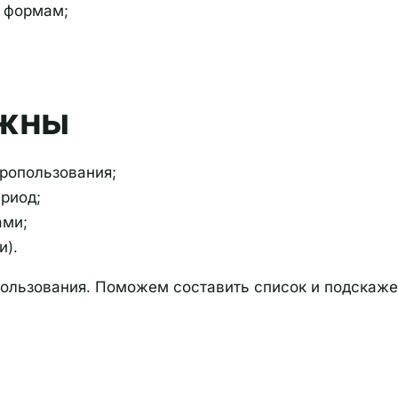
м формам;
ужны
дропользования;
ериод;
ами;
и).
пользования. Поможем составить список и подскаже