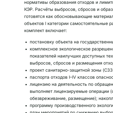
нормативы образования отходов и лимит
КЭР. Расчёты выбросов, сбросов и обра
готовятся как обосновывающие материал
объектов I категории самостоятельные 
комплект включает:
постановку объекта на государственн
комплексное экологическое разрешен
показателей наилучших доступных те
выбросов, сбросов и размещения отхо
проект санитарно-защитной зоны (СЗЗ
паспорта отходов I–IV классов опаснос
лицензию на деятельность по обращен
выполняет лицензируемые операции (с
обезвреживание, размещение); накопл
программу производственного экологи
план мероприятий по снижению выбро