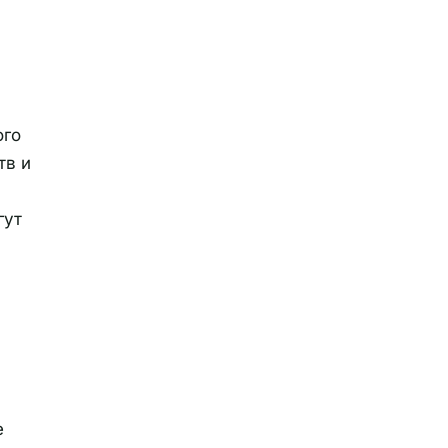
ого
тв и
гут
е