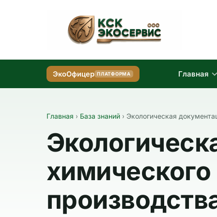
Главная
ЭкоОфицер
ПЛАТФОРМА
Главная
›
База знаний
›
Экологическая документац
Экологическ
химического
производства