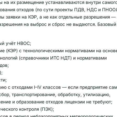
ы на их размещение устанавливаются внутри самог
зования отходов (по сути проекты ПДВ, НДС и ПНОО
ы заявки на КЭР, а не как отдельные разрешения —
разрешения на выброс и сброс не выдаются. Базовый
ый учёт НВОС;
ие (КЭР) с технологическими нормативами на основ
хнологий (справочники ИТС НДТ) и нормативами
дов;
);
ти;
ию с отходами I–IV классов — если предприятие са
бор, транспортирование, обработку, утилизацию,
ение и образование отходов лицензии не требуют;
ческого контроля (ПЭК);
сов в период неблагоприятных метеорологических